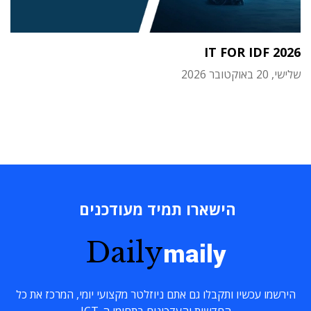
IT FOR IDF 2026
שלישי, 20 באוקטובר 2026
הישארו תמיד מעודכנים
Daily
maily
הירשמו עכשיו ותקבלו גם אתם ניוזלטר מקצועי יומי, המרכז את כל