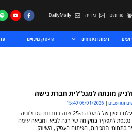
פורומים
גלריה
DailyMaily
ועים
דעות וניתוחים
היי-טק מינויים
פו
לניק מונתה למנכ"לית חברת נישה
ים ומחשבים
06/01/2026 15:49
ת
אולניק, בעלת ניסיון של למעלה מ-25 שנה בחברות טכנולוגיה
ת
 נכנסת לתפקיד במקומה של דנה לביא, ומביאה עימה
יר בתחומי המכירות, הפיתוח העסקי, השיווק