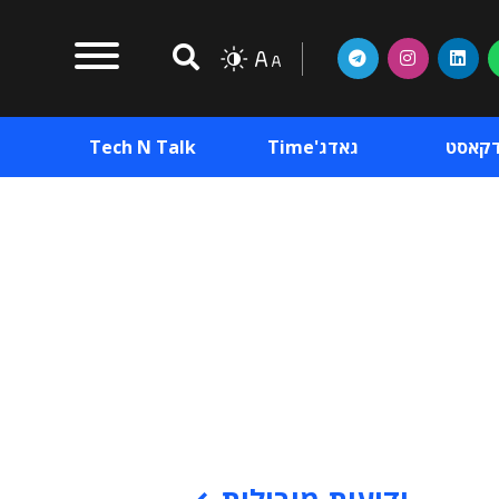
דקאסט
גאדג'Time
Tech N Talk
וכן פרסומי
תוכן פרסומי
וכן פרסומי