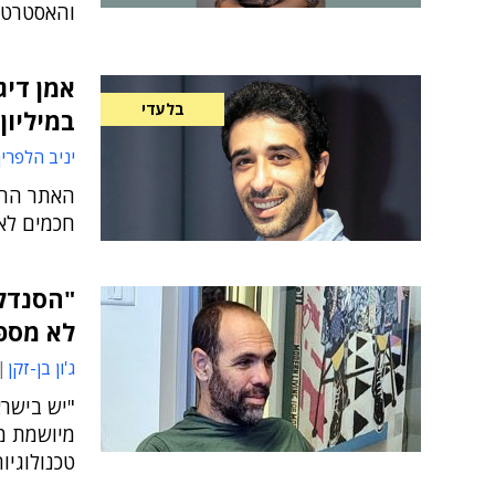
והאסטרטג
אמן דיג
בלעדי
במיליון
יניב הלפרין
האתר החדש
חכמים לאיתו
"הסנדלר
לא מספי
ג'ון בן-זקן
"יש בישרא
טכנולוגיו