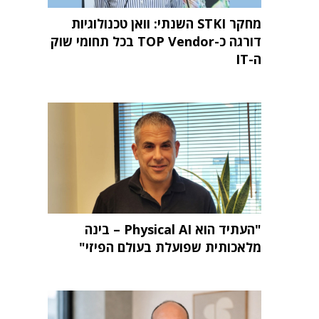
מחקר STKI השנתי: וואן טכנולוגיות
דורגה כ-TOP Vendor בכל תחומי שוק
ה-IT
"העתיד הוא Physical AI – בינה
מלאכותית שפועלת בעולם הפיזי"