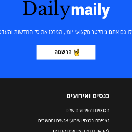
Daily
maily
 גם אתם ניוזלטר מקצועי יומי, המרכז את כל החדשות והעדכוני
הרשמה
כנסים ואירועים
הכנסים והאירועים שלנו
נצפיתם בכנסי ואירועי אנשים ומחשבים
לקראת כנסים ואירועים קרובים