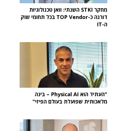
מחקר STKI השנתי: וואן טכנולוגיות
דורגה כ-TOP Vendor בכל תחומי שוק
ה-IT
"העתיד הוא Physical AI – בינה
מלאכותית שפועלת בעולם הפיזי"