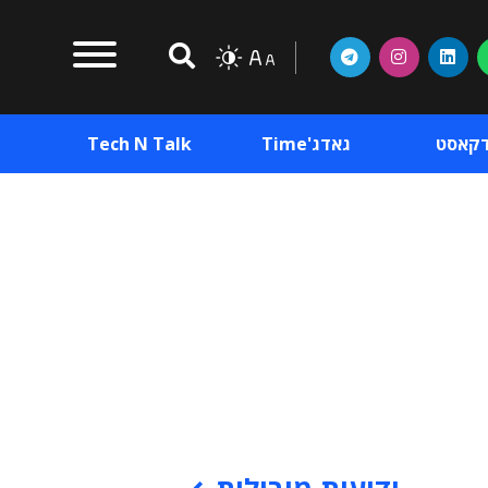
דקאסט
גאדג'Time
Tech N Talk
וכן פרסומי
תוכן פרסומי
וכן פרסומי