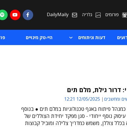
פורומים
גלריה
DailyMaily
ועים
דעות וניתוחים
היי-טק מינויים
פו
י: דרור גילת, מלם תים
ים ומחשבים
12/05/2025 12:21
ת
כמנהל פיתוח באגף טכנולוגיות במלם תים ● בנוסף
ת
עיסוק נוסף ייחודי - סגן מפקד יחידת הצוללים של
 בכלל צוללן, משמש כמדריך צלילה ומוביל קבוצות