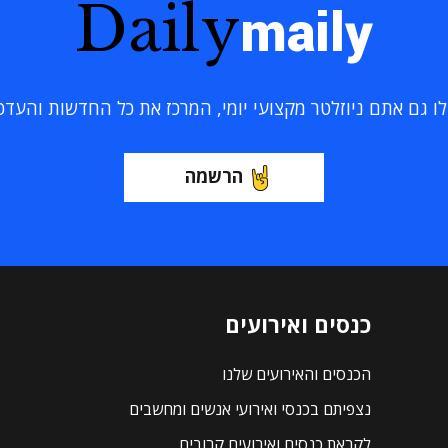
Daily
maily
 גם אתם ניוזלטר מקצועי יומי, המרכז את כל החדשות והעדכוני
הרשמה
כנסים ואירועים
הכנסים והאירועים שלנו
נצפיתם בכנסי ואירועי אנשים ומחשבים
לקראת כנסים ואירועים קרובים