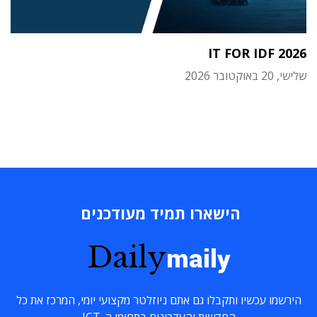
IT FOR IDF 2026
שלישי, 20 באוקטובר 2026
הישארו תמיד מעודכנים
Daily
maily
הירשמו עכשיו ותקבלו גם אתם ניוזלטר מקצועי יומי, המרכז את כל