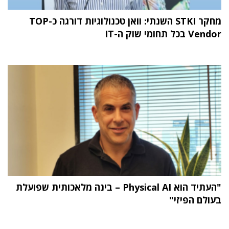
מחקר STKI השנתי: וואן טכנולוגיות דורגה כ-TOP
Vendor בכל תחומי שוק ה-IT
"העתיד הוא Physical AI – בינה מלאכותית שפועלת
בעולם הפיזי"