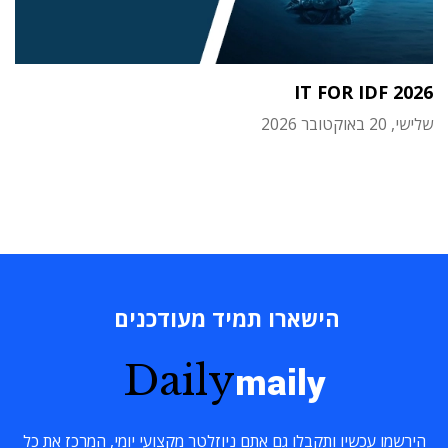
IT FOR IDF 2026
שלישי, 20 באוקטובר 2026
הישארו תמיד מעודכנים
Daily
maily
הירשמו עכשיו ותקבלו גם אתם ניוזלטר מקצועי יומי, המרכז את כל