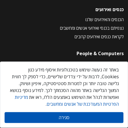
כנסים ואירועים
הכנסים והאירועים שלנו
נצפיתם בכנסי ואירועי אנשים ומחשבים
לקראת כנסים ואירועים קרובים
People & Computers
About Us
באתר זה נעשה שימוש בטכנולוגיות איסוף מידע כגון
Privacy Policy
Cookies, לרבות על ידי צדדים שלישיים, כדי לספק לך חווית
Contact Us
גלישה טובה יותר וכן למטרות סטטיסטיקה, איפיון ושיווק.
Our Events
המשך הגלישה באתר מהווה הסכמתך לכך. למידע נוסף בנושא
ואפשרות לנהל את השימוש באמצעים הללו, ראו את
מדיניות
הפרטיות המעודכנת של אנשים ומחשבים
.
אנשים ומחשבים © 2026 – כל הזכויות שמורות
סגירה
Created by