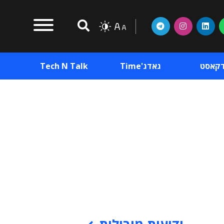
דקאסט
גאדג'Time
Tech N Talk
וכן פרסומי
תוכן פרסומי
וכן פרסומי