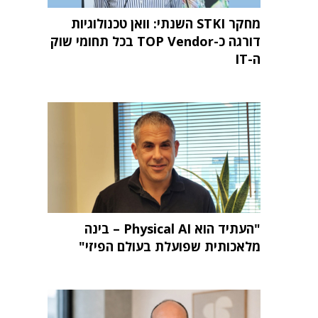
מחקר STKI השנתי: וואן טכנולוגיות
דורגה כ-TOP Vendor בכל תחומי שוק
ה-IT
"העתיד הוא Physical AI – בינה
מלאכותית שפועלת בעולם הפיזי"