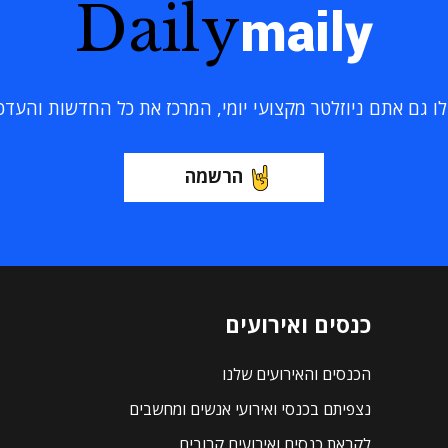
Daily
maily
 גם אתם ניוזלטר מקצועי יומי, המרכז את כל החדשות והעדכוני
הרשמה
כנסים ואירועים
הכנסים והאירועים שלנו
נצפיתם בכנסי ואירועי אנשים ומחשבים
לקראת כנסים ואירועים קרובים