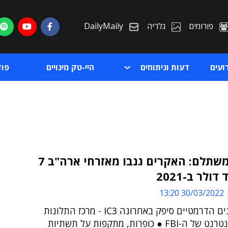
פורומים
גלריה
DailyMaily
ועים
דעות וניתוחים
היי-טק מינויים
פו
הפשע משתלם: האקרים גנבו מאזרחי ארה"ב 7
ולר ב-2021
ת
30/03/2022 13:20
ת
את הנתונים הדרמטיים סיפק באחרונה IC3 - מרכז התלונות
לפשעי אינטרנט של ה-FBI ● כופרות, מתקפות על תשתיות