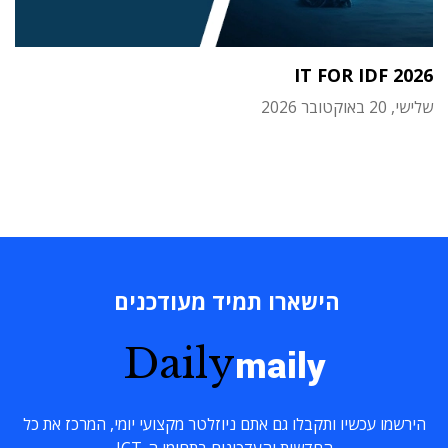
IT FOR IDF 2026
שלישי, 20 באוקטובר 2026
הישארו תמיד מעודכנים
Daily
maily
הירשמו עכשיו ותקבלו גם אתם ניוזלטר מקצועי יומי, המרכז את כל