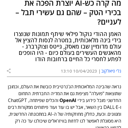
מה קרה כש-AI יוצרת הפכה את
בכירי הטק – שהם גם עשירי תבל –
לעניים?
האמן ההודי גוקול פילאי שיתף תמונות שנוצרו
בידי בינה מלאכותית, במטרה לנסות להציץ אל
עולם מדומיין שבו מאסק, גייטס וצוקרברג -
מהאנשים העשירים בעולם כיום - היו הופכים
לפתע לחסרי כל החיים ברחובות הודו
גלי פיאלקוב
10/04/2023 13:10
נראה שהבינה המלאכותית הג'נרטיבית כובשת את העולם, וכמובן
שתוצאות "פועלה" מציפות גם את המדיה החברתית. התחום
החדשני מובל כידוע בידי
OpenAI
והכלים שפיתחה, ChatGPT
ו-DALL·E בין השאר, אבל יש בו עוד ועוד פיתוחים ממקורות רבים
ומגוונים. וכעת,
כחלק מחוזקותיה של ה-AI במתכונתה החדשנית,
היא מסוגלת לאפשר לנו לחזות בוויזו'אלים שיכולנו עד כה רק
לדמיין בראשנו.