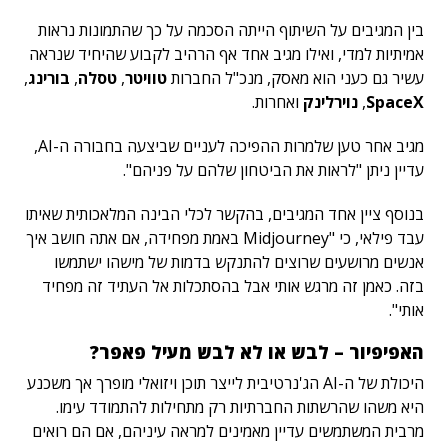
בין המגיבים על השיתוף הייתה הסכמה על כך שהתמונות נראות
אמיתיות למדי, ואילו מגיב אחד אף הרהיב לקבוע שהיחיד שנראה
עשיר גם כעני הוא מאסק, מנכ"ל החברות
טוויטר
,
טסלה
,
בורינג
,
SpaceX
,
נוירלינק
ואחרות.
מגיב אחר טען שלמרות ההפיכה לעניים שביצעה בחבורה ה-AI,
עדיין ניתן "לראות את הביטחון שלהם על פניהם".
בנוסף ציין אחד המגיבים, בהקשר לכלי הבינה המלאכותית שאיתו
עבד פילאי, כי "
Midjourney
באמת מפחידה, אם אתה חושב איך
אנשים מרושעים שרוצים להתנקש בדמות של מישהו ישתמשו
בזה. כאמן זה מרגש אותי אבל בהסתכלות אל העתיד זה מפחיד
אותי".
האפיפיור – לבש או לא לבש מעיל פאפר?
היכולת של ה-AI הג'נרטיבית לייצר תוכן ויזואלי מופרך אך משכנע
היא משהו שהרשתות החברתיות רק מתחילות להתמודד עימו.
מרבית המשתמשים עדיין מאמינים למראה עיניהם, אם הם רואים