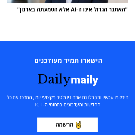
"האתגר הגדול אינו ה-AI אלא הטמעתה בארגון"
הישארו תמיד מעודכנים
Daily
maily
הירשמו עכשיו ותקבלו גם אתם ניוזלטר מקצועי יומי, המרכז את כל
החדשות והעדכונים בתחומי ה-ICT
הרשמה