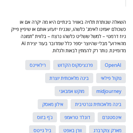
השאלה שנותרת תלויה באוויר בינתיים היא מה יקרה אם או
כשכולם יאמינו לאימג' כלשהו, שנניח יזעזע אותם או שיפיץ פייק
ניוז דרמטי – למשל ששליט כלשהו נרצח – בלווית "תמונה
מהאירוע" מבלי שהיוצר יספר כלל שמדובר בעוד יצירת AI
מדומיינת. נותר רק להמתין לבאות ולגלות.
OpenAI
פרנציסקוס הקדוש
רילאיינס
גוקול פילאי
בינה מלאכותית יוצרת
midjourney
מוקש אמבאני
בינה מלאכותית גנרטיבית
אילון מאסק
אינסטגרם
דונלד טראמפ
ג'ף בזוס
מארק צוקרברג
וורן באפט
ביל גייטס