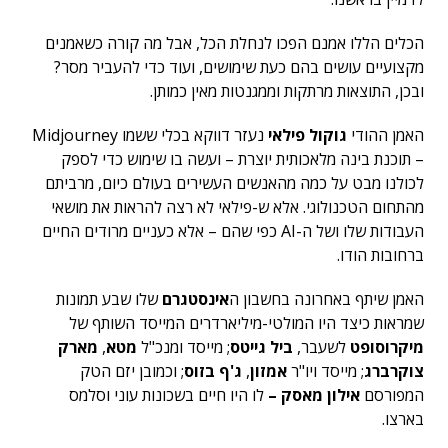
הכלים הללו אמנם הפכו לנחלת הכל, אבל מה קורה כשאמנים
מקצועיים עושים בהם כעת שימושים, ועוד כדי להעביר מסר?
ובכן, התוצאות מרתקות וממגנטות מאין כמותן.
האמן ההודי
גוקול פילאי
נעזר דווקא בכלי ששמו
Midjourney
– תוכנת בינה מלאכותית יוצרת – ועשה בו שימוש כדי לספק
לכולנו מבט על כמה מהאנשים העשירים בעולם כיום, מרביתם
מהתחום הטכנולוגי. אלא ש-פילאי לא רצה להראות את מושאי
העבודות שלו ושל ה-AI כפי שהם – אלא כעניים מרודים החיים
ברחובות הודו.
האמן שיתף באחרונה בחשבון ה
אינסטגרם
שלו שבע תמונות
שמראות כיצד היו המולטי-מיליארדרים המייסד השותף של
מיקרוסופט
לשעבר,
ביל גייטס
; מייסד ומנכ"ל
מטא
,
מארק
צוקרברג
; מייסד ויו"ר
אמזון
,
ג'ף בזוס
; וכמובן יזם הטק
המפורסם
אילון מאסק –
לו היו חיים בשכונות עוני וסלמס
בארצו.