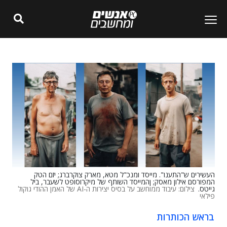
העשירים ש"התענו". מייסד ומנכ"ל מטא, מארק צוקרברג; יזם הטק
המפורסם אילון מאסק; ןהמייסד השותף של מיקרוסופט לשעבר, ביל
גייטס.
צילום: עיבוד ממוחשב על בסיס יצירות ה-AI של האמן ההודי גוקול
פילאי
בראש הכותרות