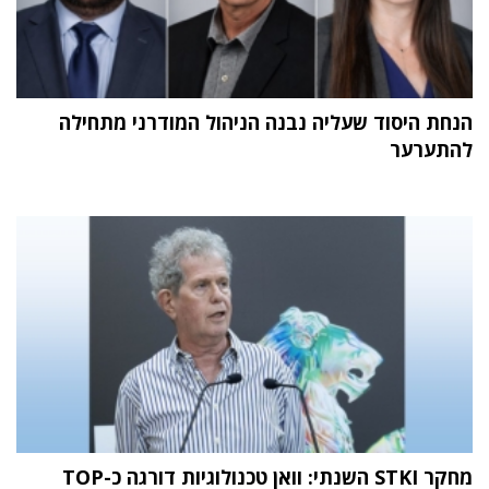
הנחת היסוד שעליה נבנה הניהול המודרני מתחילה
להתערער
מחקר STKI השנתי: וואן טכנולוגיות דורגה כ-TOP