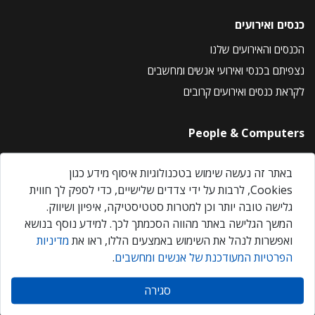
כנסים ואירועים
הכנסים והאירועים שלנו
נצפיתם בכנסי ואירועי אנשים ומחשבים
לקראת כנסים ואירועים קרובים
People & Computers
About Us
באתר זה נעשה שימוש בטכנולוגיות איסוף מידע כגון
Privacy Policy
Cookies, לרבות על ידי צדדים שלישיים, כדי לספק לך חווית
Contact Us
גלישה טובה יותר וכן למטרות סטטיסטיקה, איפיון ושיווק.
Our Events
המשך הגלישה באתר מהווה הסכמתך לכך. למידע נוסף בנושא
ואפשרות לנהל את השימוש באמצעים הללו, ראו את
מדיניות
הפרטיות המעודכנת של אנשים ומחשבים
.
אנשים ומחשבים © 2026 – כל הזכויות שמורות
סגירה
Created by