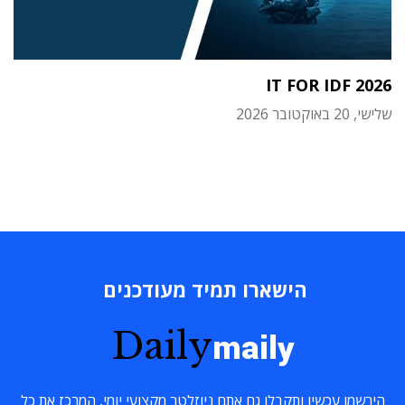
IT FOR IDF 2026
שלישי, 20 באוקטובר 2026
הישארו תמיד מעודכנים
Daily
maily
הירשמו עכשיו ותקבלו גם אתם ניוזלטר מקצועי יומי, המרכז את כל