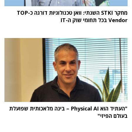
מחקר STKI השנתי: וואן טכנולוגיות דורגה כ-TOP
Vendor בכל תחומי שוק ה-IT
"העתיד הוא Physical AI – בינה מלאכותית שפועלת
בעולם הפיזי"