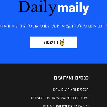
Daily
maily
 גם אתם ניוזלטר מקצועי יומי, המרכז את כל החדשות והעדכוני
הרשמה
כנסים ואירועים
הכנסים והאירועים שלנו
נצפיתם בכנסי ואירועי אנשים ומחשבים
לקראת כנסים ואירועים קרובים