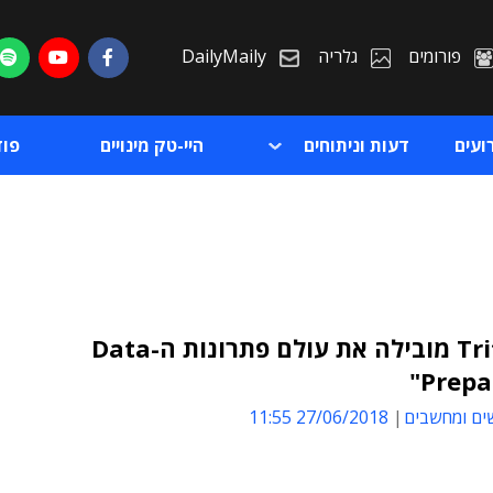
פורומים
גלריה
DailyMaily
ועים
דעות וניתוחים
היי-טק מינויים
פו
"Trifacta מובילה את עולם פתרונות ה-Data
Prepa
ת
ים ומחשבים
27/06/2018 11:55
ת