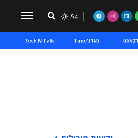
דקאסט
גאדג'Time
Tech N Talk
וכן פרסומי
תוכן פרסומי
וכן פרסומי