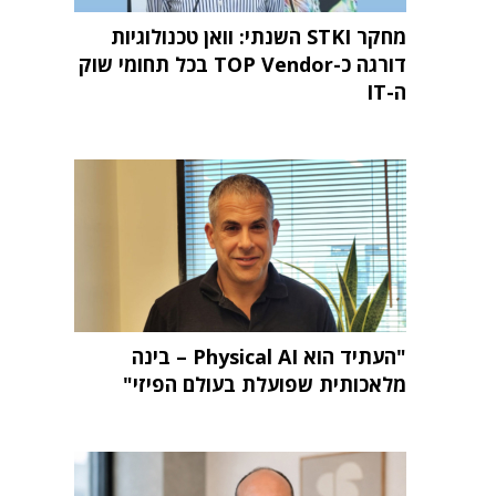
מחקר STKI השנתי: וואן טכנולוגיות
דורגה כ-TOP Vendor בכל תחומי שוק
ה-IT
"העתיד הוא Physical AI – בינה
מלאכותית שפועלת בעולם הפיזי"