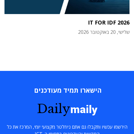
IT FOR IDF 2026
שלישי, 20 באוקטובר 2026
הישארו תמיד מעודכנים
Daily
maily
הירשמו עכשיו ותקבלו גם אתם ניוזלטר מקצועי יומי, המרכז את כל