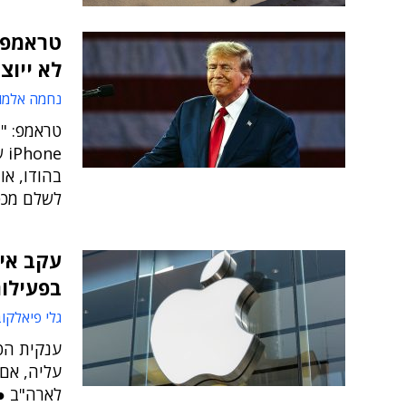
לא ייוצ
נחמה אלמו
טראמפ: "ה
ne
בהודו, או
לשלם מכסים ש
בפעילו
גלי פיאלקו
ענקית הט
עליה, אם 
לארה"ב ●