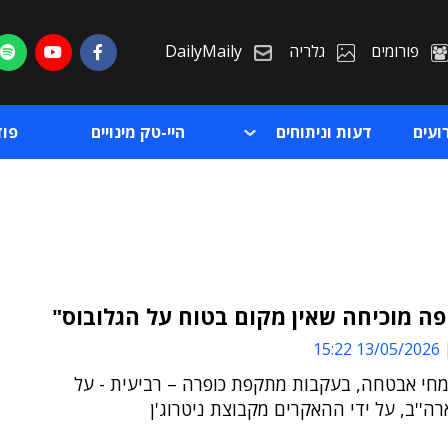
פורומים
גלריה
DailyMaily
ועים
דעות וניתוחים
היי-טק מינויים
פו
 מוכיחה שאין מקום בטוח על הגלובוס"
13/05/2026 15:22
ת
ומחי אבטחה, בעקבות מתקפת כופרה – רביעית - על
ת
רה''ב, על ידי ההאקרים מקבוצת ניטרוג'ן