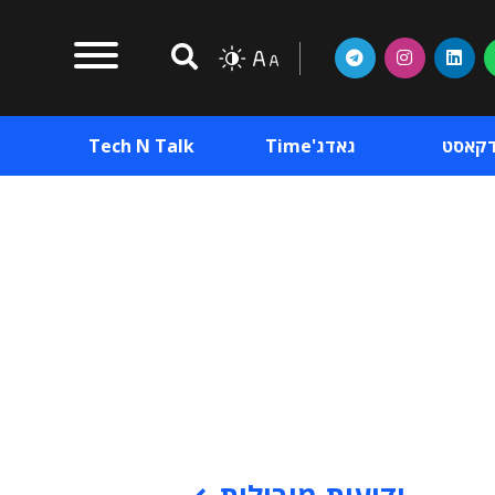
דקאסט
גאדג'Time
Tech N Talk
וכן פרסומי
תוכן פרסומי
וכן פרסומי