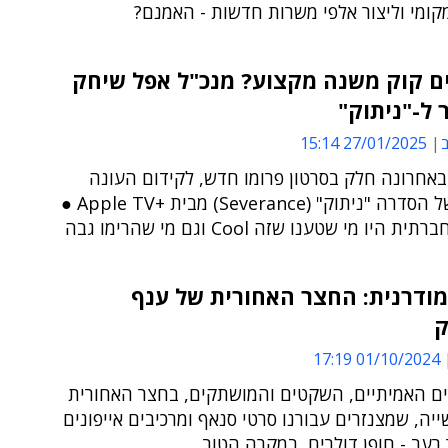
קומי וליצור אלפי משרות חדשות - האמנם?
ם קוק משנה מקצוע? מנכ"ל אפל שיחק
 ל-"ניתוק"
ב
27/01/2025 15:14
באחרונה חלק בסרטון פרומו חדש, לקידום העונה
השנייה של הסדרה "ניתוק" (Severance) מבית +Apple TV ●
היו מי שטענו שזה Cool וגם מי שהרימו גבה
ודרנית: החצר האחורית של ענף
ק
01/10/2024 17:19
ם האמיתיים, השקטים והמושתקים, בחצר האחורית
ה, שמצנזרים עבורנו סרטי סנאף ומרכיבים אייפונים
רעב - חופן דולרים, במקרה הטוב