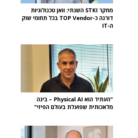
מחקר STKI השנתי: וואן טכנולוגיות
דורגה כ-TOP Vendor בכל תחומי שוק
ה-IT
"העתיד הוא Physical AI – בינה
מלאכותית שפועלת בעולם הפיזי"