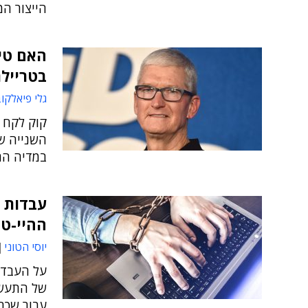
הייצור המ
האם טי
בטריילר
גלי פיאלקו
קוק לקח 
במדיה החברתית 
עבדות מ
ההיי-ט
יוסי הטוני
על העבדי
של התעשיי
עבור שכר 