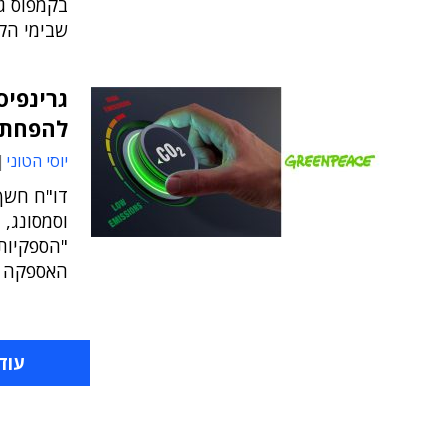
שבימי הק
גרינפיס
להפחתת 
יוסי הטוני
דו"ח חשף 
האספקה ​​שלהם
עוד