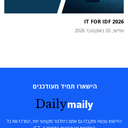
IT FOR IDF 2026
שלישי, 20 באוקטובר 2026
הישארו תמיד מעודכנים
Daily
maily
הירשמו עכשיו ותקבלו גם אתם ניוזלטר מקצועי יומי, המרכז את כל