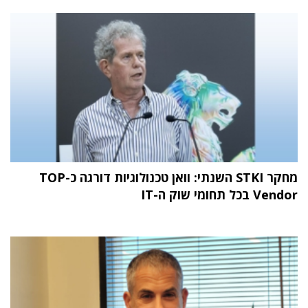
מחקר STKI השנתי: וואן טכנולוגיות דורגה כ-TOP
Vendor בכל תחומי שוק ה-IT