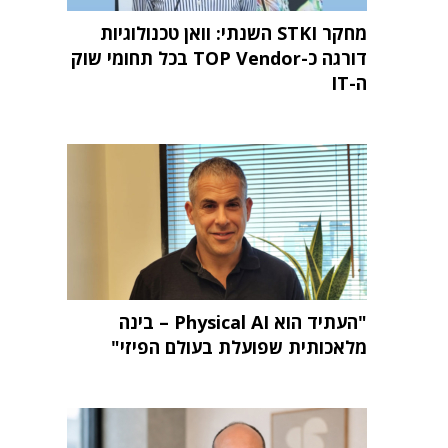
מחקר STKI השנתי: וואן טכנולוגיות
דורגה כ-TOP Vendor בכל תחומי שוק
ה-IT
"העתיד הוא Physical AI – בינה
מלאכותית שפועלת בעולם הפיזי"