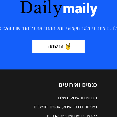
Daily
maily
 גם אתם ניוזלטר מקצועי יומי, המרכז את כל החדשות והעדכוני
הרשמה
כנסים ואירועים
הכנסים והאירועים שלנו
נצפיתם בכנסי ואירועי אנשים ומחשבים
לקראת כנסים ואירועים קרובים