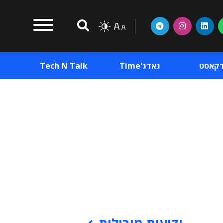
דקאסט
גאדג'Time
Tech N Talk
וכן פרסומי
תוכן פרסומי
וכן פרסומי