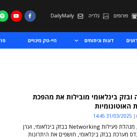
פורומים
גלריה
DailyMaily
ועים
דעות וניתוחים
היי-טק מינויים
פו
ובזק בינלאומי מובילות את מהפכת
 האוטונומיות
ת
31/03/2025 14:45
ת
גל אראל, מנהלת פעילות Networking בבזק בינלאומי, וערן
נדס מערכת בבזק בינלאומי, חושפים את היתרונות