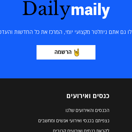
Daily
maily
 גם אתם ניוזלטר מקצועי יומי, המרכז את כל החדשות והעדכוני
הרשמה
כנסים ואירועים
הכנסים והאירועים שלנו
נצפיתם בכנסי ואירועי אנשים ומחשבים
לקראת כנסים ואירועים קרובים