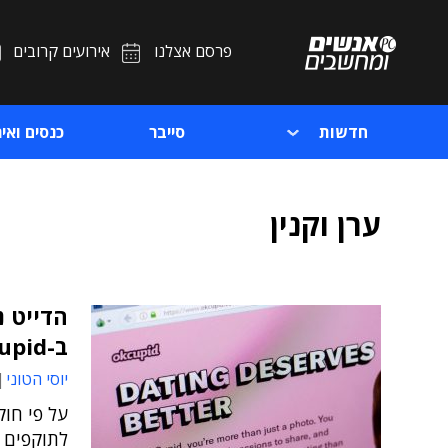
פרסם אצלנו
אירועים קרובים
חדשות
סייבר
כנסים ואיר
ערן וקנין
הדייט 
ב-OkCupid
יוסי הטוני
על פי חוק
לתוקפים ל