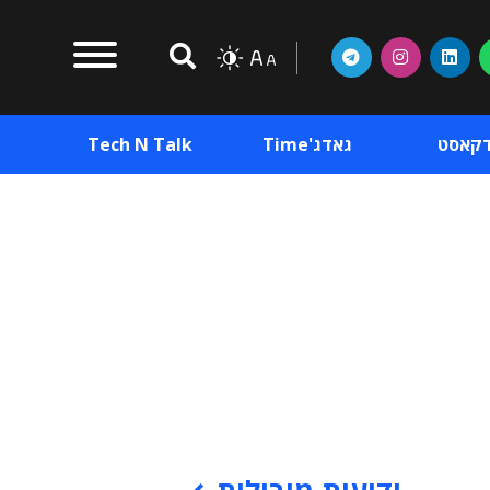
דקאסט
גאדג'Time
Tech N Talk
וכן פרסומי
תוכן פרסומי
וכן פרסומי