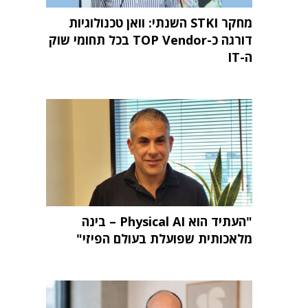
מחקר STKI השנתי: וואן טכנולוגיות
דורגה כ-TOP Vendor בכל תחומי שוק
ה-IT
"העתיד הוא Physical AI – בינה
מלאכותית שפועלת בעולם הפיזי"