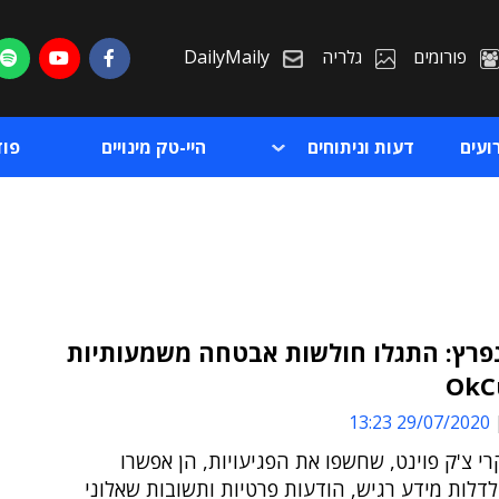
פורומים
גלריה
DailyMaily
ועים
דעות וניתוחים
היי-טק מינויים
פו
נפרץ: התגלו חולשות אבטחה משמעותיות
ת
29/07/2020 13:23
ת
רי צ'ק פוינט, שחשפו את הפגיעויות, הן אפשרו
דלות מידע רגיש, הודעות פרטיות ותשובות שאלוני