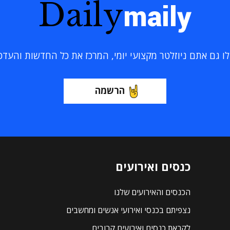
Daily
maily
 גם אתם ניוזלטר מקצועי יומי, המרכז את כל החדשות והעדכוני
הרשמה
כנסים ואירועים
הכנסים והאירועים שלנו
נצפיתם בכנסי ואירועי אנשים ומחשבים
לקראת כנסים ואירועים קרובים