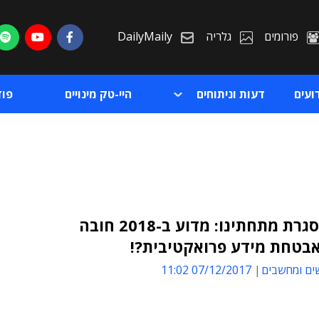
פורומים
גלריה
DailyMaily
ועים
דעות וניתוחים
היי-טק מינויים
פו
תהום נסגרת מתחתינו: מדוע ב-2018 חובה
בטחת מידע פרואקטיבית?!
ת
ים ומחשבים
07/12/2017 11:02
ת