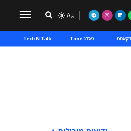
דקאסט
גאדג'Time
Tech N Talk
וכן פרסומי
תוכן פרסומי
וכן פרסומי