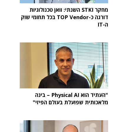
מחקר STKI השנתי: וואן טכנולוגיות
דורגה כ-TOP Vendor בכל תחומי שוק
ה-IT
"העתיד הוא Physical AI – בינה
מלאכותית שפועלת בעולם הפיזי"