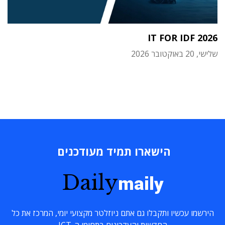
IT FOR IDF 2026
שלישי, 20 באוקטובר 2026
הישארו תמיד מעודכנים
Daily
maily
הירשמו עכשיו ותקבלו גם אתם ניוזלטר מקצועי יומי, המרכז את כל