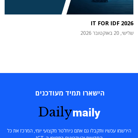
IT FOR IDF 2026
שלישי, 20 באוקטובר 2026
הישארו תמיד מעודכנים
Daily
maily
הירשמו עכשיו ותקבלו גם אתם ניוזלטר מקצועי יומי, המרכז את כל