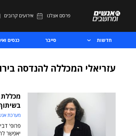
פרסם אצלנו
אירועים קרובים
חדשות
סייבר
כנסים ואיר
עזריאלי המכללה להנדסה בירו
מכללת ע
בשיתוף
מערכת אנש
פרופ' דבי
יאפשר להש