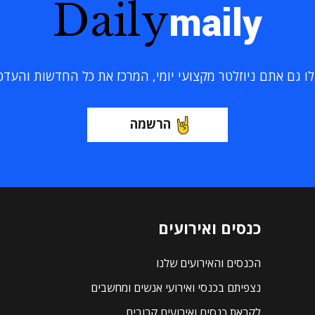
Daily
maily
 גם אתם ניוזלטר מקצועי יומי, המרכז את כל החדשות והעדכוני
הרשמה
כנסים ואירועים
הכנסים והאירועים שלנו
נצפיתם בכנסי ואירועי אנשים ומחשבים
לקראת כנסים ואירועים קרובים