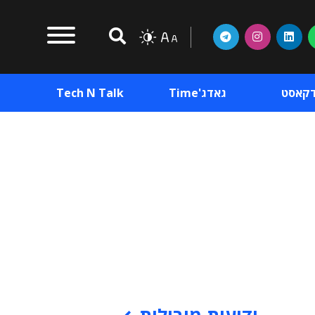
דקאסט
גאדג'Time
Tech N Talk
וכן פרסומי
תוכן פרסומי
וכן פרסומי