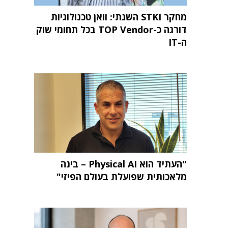
מחקר STKI השנתי: וואן טכנולוגיות
דורגה כ-TOP Vendor בכל תחומי שוק
ה-IT
"העתיד הוא Physical AI – בינה
מלאכותית שפועלת בעולם הפיזי"