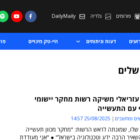
פורומים
גלריה
DailyMaily
ועים
דעות וניתוחים
היי-טק מינויים
פו
שלים
זריאלי משיקה רשות מחקר יישומי
 עם התעשייה
ת
ים ומחשבים
25/08/2025 14:57
ת
 שלו, שמונתה לראש הרשות: "מחקר מכוון תעשייה
איר הרבה ידע וטכנולוגיה בישראל" ● "אני מעודדת