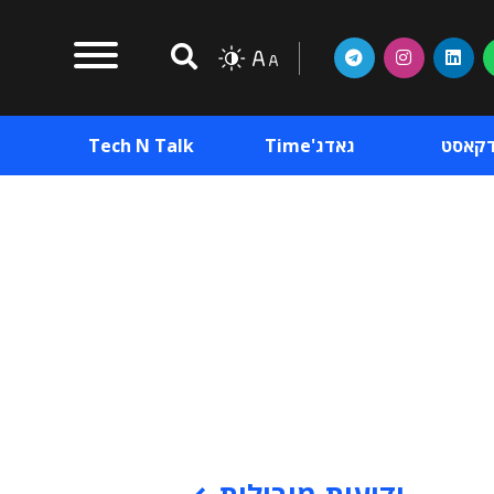
דקאסט
גאדג'Time
Tech N Talk
וכן פרסומי
תוכן פרסומי
וכן פרסומי