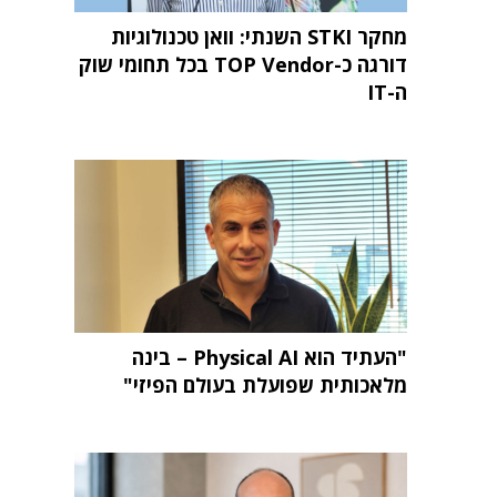
מחקר STKI השנתי: וואן טכנולוגיות
דורגה כ-TOP Vendor בכל תחומי שוק
ה-IT
"העתיד הוא Physical AI – בינה
מלאכותית שפועלת בעולם הפיזי"