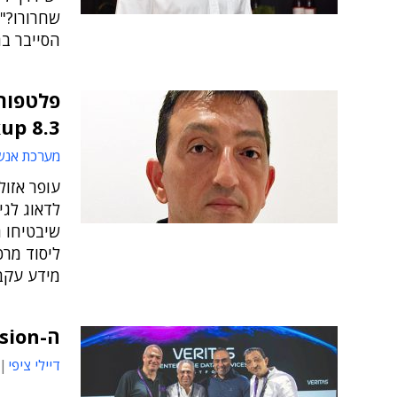
שחרורו?",
הסייבר ב
פלטפור
NetBackup 8.3 ש
מערכת אנש
עופר אזול
לדאוג לג
שיבטיחו 
ליסוד מרכ
מידע עקב
ה-Vision של וריטאס
דיילי ציפי