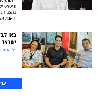
"המתקפות 
במצב הנוכ
'האם', אל
באו לבק
ישראל
פלי הנמר
עוד