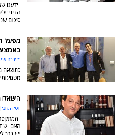
"ידענו שא
הדיגיטלית
סיכום שנת
מפעל הפ
באמצעו
מערכת אנש
כתוצאה מ
משמעותי 
השאלות
יוסי הטוני
"המתקפה 
האם יש ד
יש דרך לש