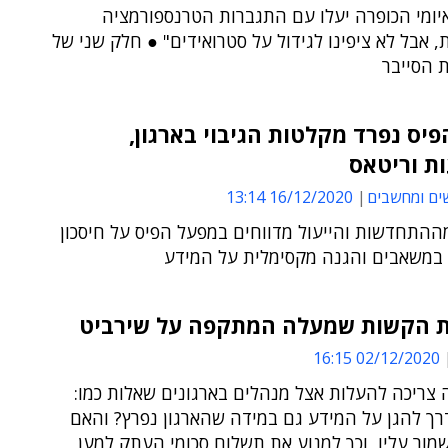
יומי הכופרה יעלו עם התגברות הטרנספורמציה
, אבל לא ציפינו לגידול על סטרואידים" ● חלק שני של
 הסייבר
יס נפרד מקלטות הגיבוי בארגון,
ת וריטאס
ים ומחשבים
16/12/2020 13:14
ההתחדשות והייעול מדווחים במפעל הפיס על חיסכון
במשאבים והגנה מקסימלית על המידע
 הקשות שמעלה המתקפה על שירביט
02/12/2020 16:15
צריכה להעלות אצל מנהלים בארגונים שאלות כמו:
רך להגן על המידע גם במידה שהארגון נפרץ? והאם
מור עליו, וכך למנוע את תשלום סכומי העתק למען