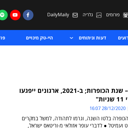
פורומים
גלריה
DailyMaily
ועים
דעות וניתוחים
היי-טק מינויים
פו
"2020 – שנת הכופרות; ב-2021, ארגונים ייפגעו
ות"
ת
28/12/2020 16:07
ת
כופרה בלטו השנה, וגרמו לתהודה, למשל במקרים
 ועמיטל ● לדברי עופר אזולאי מ-וריטאס ישראל,