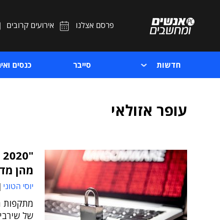
פרסם אצלנו
אירועים קרובים
חדשות
סייבר
כנסים ואיר
עופר אזולאי
מהן מדי 11 שני
יוסי הטוני
מתקפות ה
של שירביט