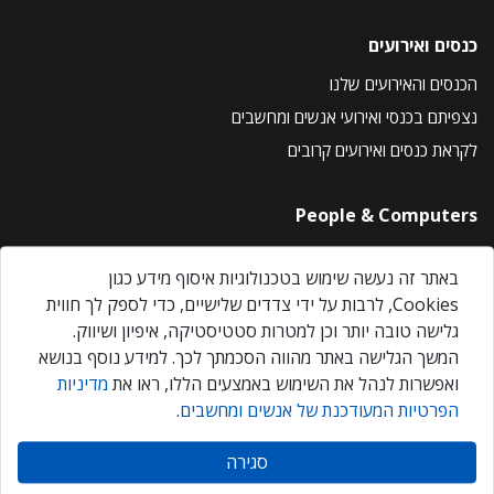
כנסים ואירועים
הכנסים והאירועים שלנו
נצפיתם בכנסי ואירועי אנשים ומחשבים
לקראת כנסים ואירועים קרובים
People & Computers
About Us
באתר זה נעשה שימוש בטכנולוגיות איסוף מידע כגון
Privacy Policy
Cookies, לרבות על ידי צדדים שלישיים, כדי לספק לך חווית
Contact Us
גלישה טובה יותר וכן למטרות סטטיסטיקה, איפיון ושיווק.
Our Events
המשך הגלישה באתר מהווה הסכמתך לכך. למידע נוסף בנושא
ואפשרות לנהל את השימוש באמצעים הללו, ראו את
מדיניות
הפרטיות המעודכנת של אנשים ומחשבים
.
אנשים ומחשבים © 2026 – כל הזכויות שמורות
סגירה
Created by