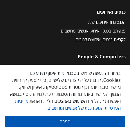
כנסים ואירועים
הכנסים והאירועים שלנו
נצפיתם בכנסי ואירועי אנשים ומחשבים
לקראת כנסים ואירועים קרובים
People & Computers
About Us
באתר זה נעשה שימוש בטכנולוגיות איסוף מידע כגון
Privacy Policy
Cookies, לרבות על ידי צדדים שלישיים, כדי לספק לך חווית
Contact Us
גלישה טובה יותר וכן למטרות סטטיסטיקה, איפיון ושיווק.
Our Events
המשך הגלישה באתר מהווה הסכמתך לכך. למידע נוסף בנושא
ואפשרות לנהל את השימוש באמצעים הללו, ראו את
מדיניות
הפרטיות המעודכנת של אנשים ומחשבים
.
אנשים ומחשבים © 2026 – כל הזכויות שמורות
סגירה
Created by