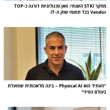
מחקר STKI השנתי: וואן טכנולוגיות דורגה כ-TOP
Vendor בכל תחומי שוק ה-IT
"העתיד הוא Physical AI – בינה מלאכותית שפועלת
בעולם הפיזי"