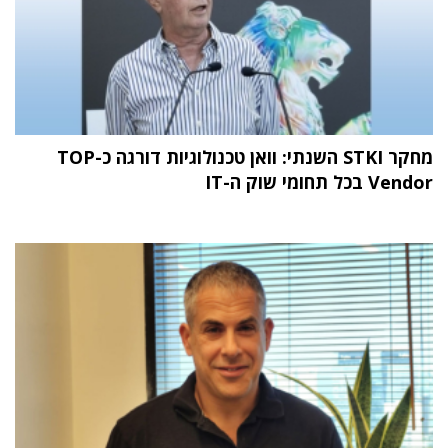
מחקר STKI השנתי: וואן טכנולוגיות דורגה כ-TOP
Vendor בכל תחומי שוק ה-IT