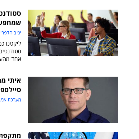
סטודנטי
שמחפשו
יניב הלפרין
ליקטנו כמ
סטודנטים.
אחד מהעיס
איתי מר
סיילספו
מערכת אנש
מתקפת ה