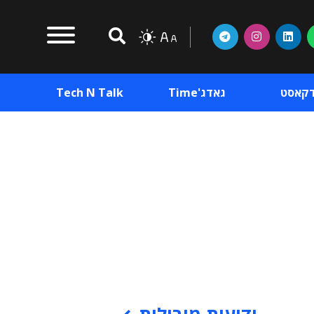
דקאסט
גאדג'Time
Tech N Talk
וכן פרסומי
תוכן פרסומי
וכן פרסומי