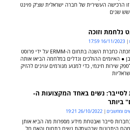
זו הרכישה העשירית של חברה ישראלית שצ'ק פוינט
שש שנים
ט נלחמת וזוכה
16/11/2023 17:59
סייברינט זכתה כחברת השנה בתחום ה-ERMM על ידי פרוסט
ן ● האיומים ההולכים וגדלים במלחמה הביאו אותה
פק שירות חינמי, כדי למנוע מגורמים עוינים להזיק
שראליות
לסייבר: נשים באחד המקצועות ה-
" ביותר
ים ומחשבים
26/10/2022 19:21
חברות סייבר ואבטחת מידע מספרות מה הביא אותן
מהם היתרונות שבהעסקת נשים בתחום והאם חל