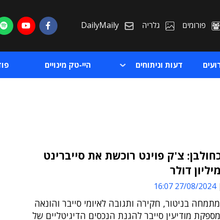
פורומים
גלריה
DailyMaily
ועים
דעות וניתוחים
היי-טק מינויים
פו
חולבן: צ'ק פוינט רוכשת את סייברינט
ת
27/08/2024 16:07
ת
מתמחה בניטור, חקירה ותגובה לאיומי סייבר והונאה
מספקת מודיעין סייבר להגנת הנכסים הדיגיטליים של