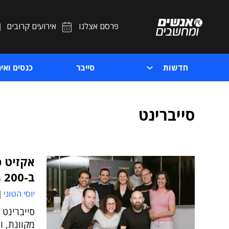
פרסם אצלנו
אירועים קרובים
חדשות
סייבר
כנסים ואיר
סייברינט
אקזיט כ
ב-200 מיליון דולר
יוסי הטוני
סייברינט 
מקוונת, ו