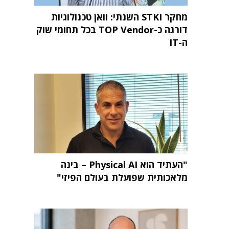
מחקר STKI השנתי: וואן טכנולוגיות
דורגה כ-TOP Vendor בכל תחומי שוק
ה-IT
"העתיד הוא Physical AI – בינה
מלאכותית שפועלת בעולם הפיזי"