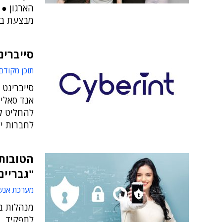
הארגון ● 
מבצעת ב
סייברינ
תוכן מקודם
אנד סאליב
להחליט לס
לחברות י
הטובות 
"גבריים
מערכת אנש
מנהלות ב
לתפקיד, 