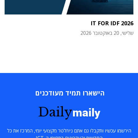
IT FOR IDF 2026
שלישי, 20 באוקטובר 2026
הישארו תמיד מעודכנים
Daily
maily
הירשמו עכשיו ותקבלו גם אתם ניוזלטר מקצועי יומי, המרכז את כל