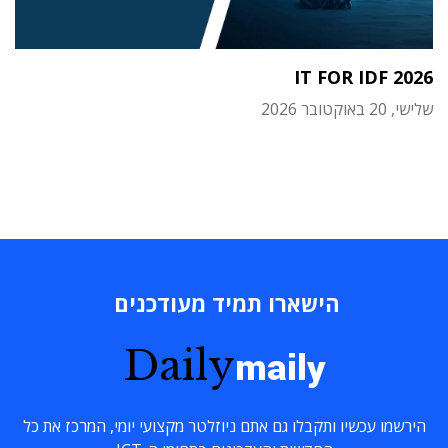
IT FOR IDF 2026
שלישי, 20 באוקטובר 2026
הישארו תמיד מעודכנים
Daily
maily
הירשמו עכשיו ותקבלו גם אתם ניוזלטר מקצועי יומי, המרכז את כל