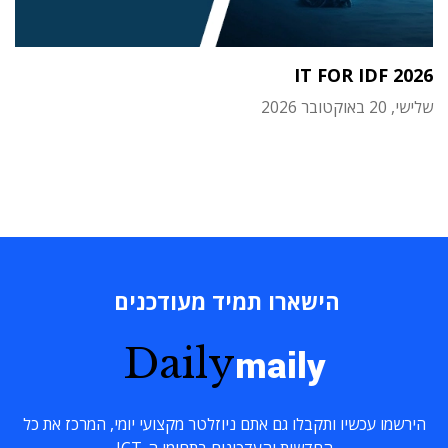
IT FOR IDF 2026
שלישי, 20 באוקטובר 2026
הישארו תמיד מעודכנים
Daily
maily
הירשמו עכשיו ותקבלו גם אתם ניוזלטר מקצועי יומי, המרכז את כל