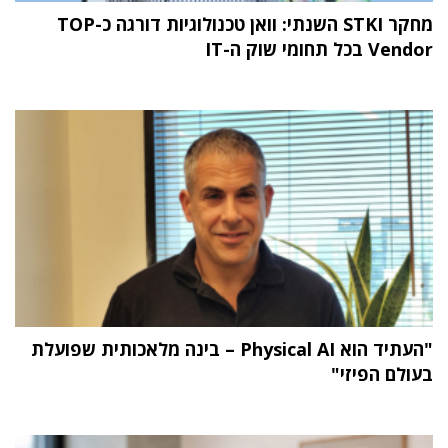
מחקר STKI השנתי: וואן טכנולוגיות דורגה כ-TOP
Vendor בכל תחומי שוק ה-IT
"העתיד הוא Physical AI – בינה מלאכותית שפועלת
בעולם הפיזי"