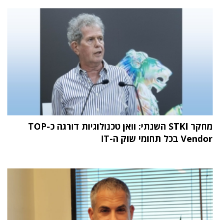
מחקר STKI השנתי: וואן טכנולוגיות דורגה כ-TOP
Vendor בכל תחומי שוק ה-IT