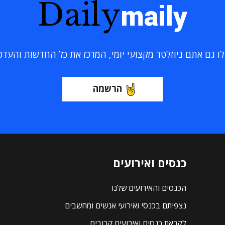
Daily
maily
 גם אתם ניוזלטר מקצועי יומי, המרכז את כל החדשות והעדכוני
הרשמה
כנסים ואירועים
הכנסים והאירועים שלנו
נצפיתם בכנסי ואירועי אנשים ומחשבים
לקראת כנסים ואירועים קרובים