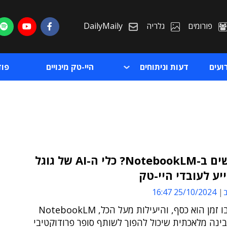
פורומים
גלריה
DailyMaily
ועים
דעות וניתוחים
היי-טק מינויים
פו
משתמשים ב-NotebookLM? כלי ה-AI של גוגל
ייע לעובדי היי-טק
ת
ב
25/10/2024 16:47
ת
בעולם שבו זמן הוא כסף, והיעילות מעל הכל, NotebookLM
בינה מלאכתית שיכול להפוך לשותף סופר פרודוקטיבי