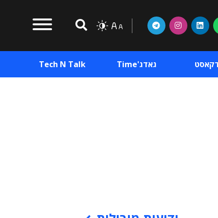
דקאסט
גאדג'Time
Tech N Talk
וכן פרסומי
תוכן פרסומי
וכן פרסומי