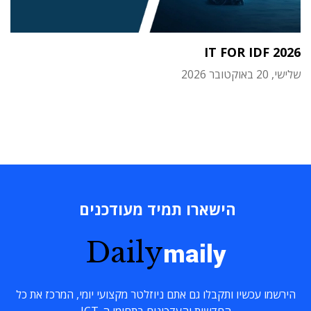
IT FOR IDF 2026
שלישי, 20 באוקטובר 2026
הישארו תמיד מעודכנים
Daily
maily
הירשמו עכשיו ותקבלו גם אתם ניוזלטר מקצועי יומי, המרכז את כל