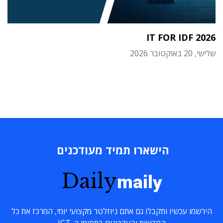
IT FOR IDF 2026
שלישי, 20 באוקטובר 2026
הישארו תמיד מעודכנים
Daily
maily
הירשמו עכשיו ותקבלו גם אתם ניוזלטר מקצועי יומי, המרכז את כל