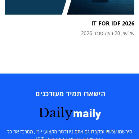
IT FOR IDF 2026
שלישי, 20 באוקטובר 2026
הישארו תמיד מעודכנים
Daily
maily
הירשמו עכשיו ותקבלו גם אתם ניוזלטר מקצועי יומי, המרכז את כל