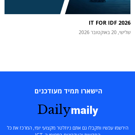
IT FOR IDF 2026
שלישי, 20 באוקטובר 2026
הישארו תמיד מעודכנים
Daily
maily
הירשמו עכשיו ותקבלו גם אתם ניוזלטר מקצועי יומי, המרכז את כל