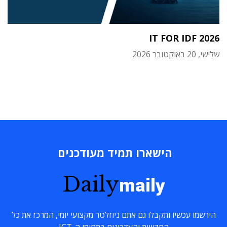
IT FOR IDF 2026
שלישי, 20 באוקטובר 2026
הישארו תמיד מעודכנים
Daily
maily
הירשמו עכשיו ותקבלו גם אתם ניוזלטר מקצועי יומי, המרכז את כל