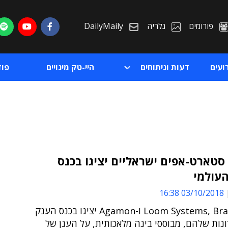
פורומים
גלריה
DailyMaily
ועים
דעות וניתוחים
היי-טק מינויים
פו
טארט-אפים ישראליים יציגו בכנס
העולמי
ת
03/10/2018 16:38
ת
Loom Systems, BrandTotal ו-Agamon יציגו בכנס הענק
נות שלהם, מבוססי בינה מלאכותית, על הענן של