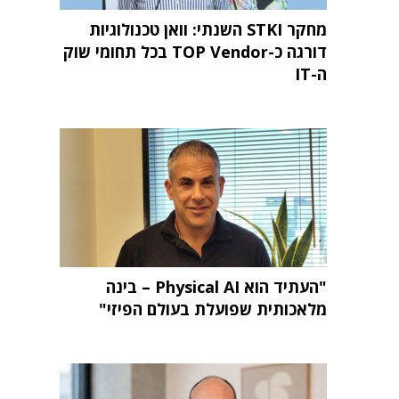
מחקר STKI השנתי: וואן טכנולוגיות
דורגה כ-TOP Vendor בכל תחומי שוק
ה-IT
"העתיד הוא Physical AI – בינה
מלאכותית שפועלת בעולם הפיזי"