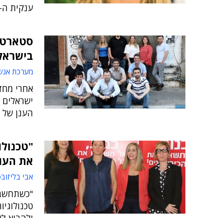
ענקית ה-IT
סטארט-
בישראל
מערכת אנש
ישראלים ח
הענן של א
"טכנולו
את העו
אבי בליזוב
"כשתחשבו
טכנולוגיו