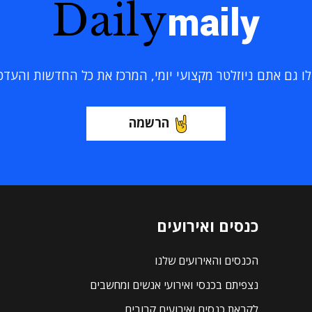
Daily
maily
 גם אתם ניוזלטר מקצועי יומי, המרכז את כל החדשות והעדכוני
הרשמה
כנסים ואירועים
הכנסים והאירועים שלנו
נצפיתם בכנסי ואירועי אנשים ומחשבים
לקראת כנסים ואירועים קרובים