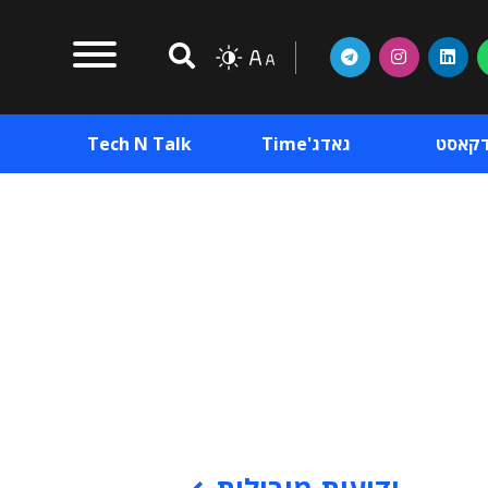
דקאסט
גאדג'Time
Tech N Talk
וכן פרסומי
תוכן פרסומי
וכן פרסומי