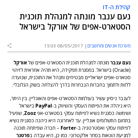
קהילת ה-IT
נעם ענבר מונתה למנהלת תוכנית
הסטארט-אפים של אורקל בישראל
מערכת אנשים ומחשבים
08/05/2017 15:03
נעם ענבר
מונתה למנהלת תוכנית הסטארט-אפים של
אורקל
(Oracle) בישראל. במסגרת תפקידה, היא תהיה אחראית לזיהוי
סטארט-אפים ישראליים מבטיחים ותנהל את התוכנית, שנועדה
ללוות ולתמוך בחברות הנבחרות בדרך להצלחה בשוק הגלובלי.
לענבר ניסיון עשיר בעולמות הסטארט-אפים והאונליין. בין היתר,
היא ניהלה את הפיתוח העסקי והשיווק ב-
PayPal
בישראל
ושימשה כסגנית נשיא לפיתוח עסקי בסטארט-אפ
Zooz
, שפעיל
בתחום התשלומים אונליין. עד לאחרונה היא כיהנה כסגנית נשיא
לפיתוח עסקי ואסטרטגיה ב-
Forter
– חברה שפיתחה תוכנה
למניעת הונאות בסחר אלקטרוני. כמו כן, היא עבדה ב
פרטנר