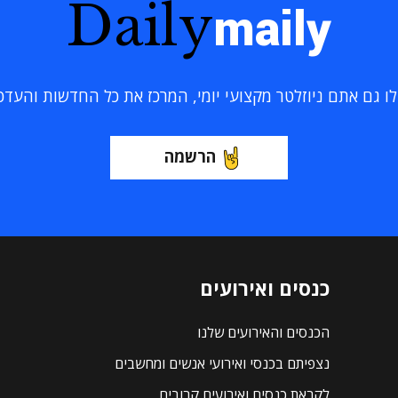
Daily
maily
 גם אתם ניוזלטר מקצועי יומי, המרכז את כל החדשות והעדכוני
הרשמה
כנסים ואירועים
הכנסים והאירועים שלנו
נצפיתם בכנסי ואירועי אנשים ומחשבים
לקראת כנסים ואירועים קרובים