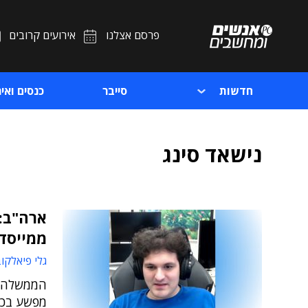
פרסם אצלנו
אירועים קרובים
חדשות
סייבר
כנסים ואיר
נישאד סינג
ממייסד FTX סב"
גלי פיאלקו
הממשלה ת
מפשע בכל