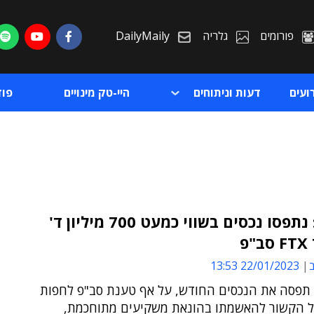
פורומים
גלריה
DailyMaily
ועים
דעות וניתוחים
היי-טק מינויים
פו
ארה"ב: נתפסו נכסים בשווי כמעט 700 מיליון ד'
פ
ת
ב
22/01/2023 13:53
ת
פסה את הנכסים החודש, על אף טענת סב"פ לחפות
 הקשור להאשמתו בהונאת משקיעים מתוחכמת,