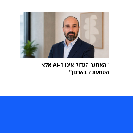
"האתגר הגדול אינו ה-AI אלא
הטמעתה בארגון"