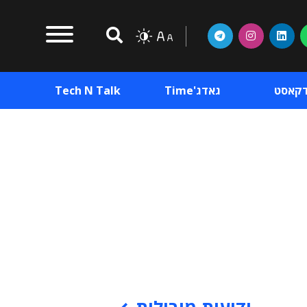
דקאסט
גאדג'Time
Tech N Talk
וכן פרסומי
תוכן פרסומי
וכן פרסומי