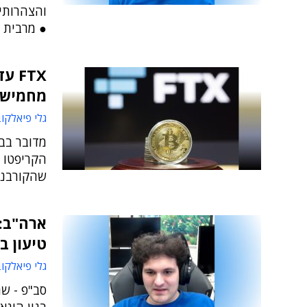
והצהרותי
● מרבית ה
FTX
מחמישה
גלי פיאלקו
מדובר בב
הקריפטו ל
שהקורבנות
טיעון ב
גלי פיאלקו
סב"פ - שה