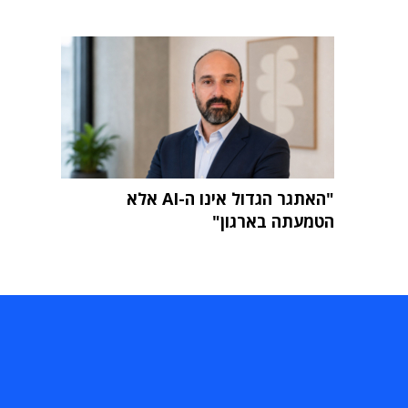
"האתגר הגדול אינו ה-AI אלא
הטמעתה בארגון"