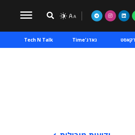
דקאסט
גאדג'Time
Tech N Talk
וכן פרסומי
תוכן פרסומי
וכן פרסומי