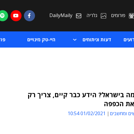
פורומים
גלריה
DailyMaily
ועים
דעות וניתוחים
היי-טק מינויים
פו
ה בישראל? הידע כבר קיים, צריך רק
את הכפפה
ת
ים ומחשבים
01/02/2021 10:54
ת