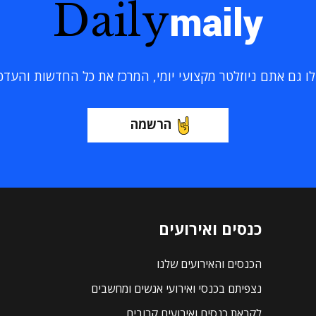
Daily
maily
 גם אתם ניוזלטר מקצועי יומי, המרכז את כל החדשות והעדכוני
הרשמה
כנסים ואירועים
הכנסים והאירועים שלנו
נצפיתם בכנסי ואירועי אנשים ומחשבים
לקראת כנסים ואירועים קרובים