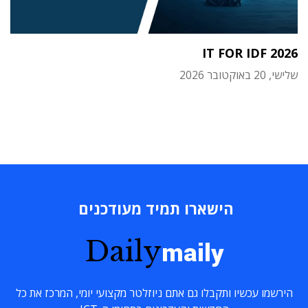
IT FOR IDF 2026
שלישי, 20 באוקטובר 2026
הישארו תמיד מעודכנים
Daily
maily
הירשמו עכשיו ותקבלו גם אתם ניוזלטר מקצועי יומי, המרכז את כל