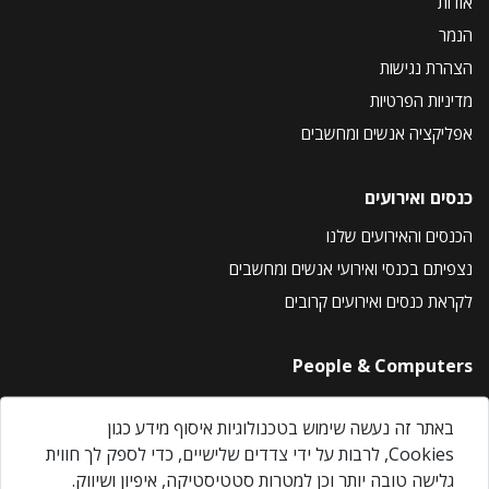
אודות
הנמר
הצהרת נגישות
מדיניות הפרטיות
אפליקציה אנשים ומחשבים
כנסים ואירועים
הכנסים והאירועים שלנו
נצפיתם בכנסי ואירועי אנשים ומחשבים
לקראת כנסים ואירועים קרובים
People & Computers
About Us
באתר זה נעשה שימוש בטכנולוגיות איסוף מידע כגון
Privacy Policy
Cookies, לרבות על ידי צדדים שלישיים, כדי לספק לך חווית
Contact Us
גלישה טובה יותר וכן למטרות סטטיסטיקה, איפיון ושיווק.