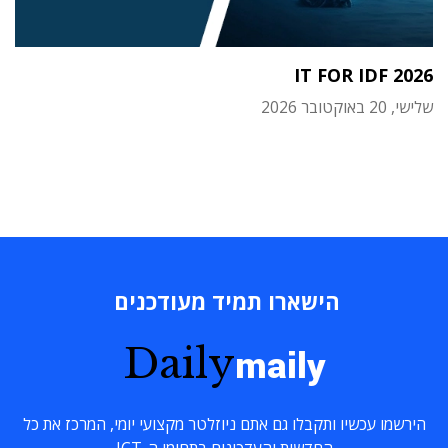
IT FOR IDF 2026
שלישי, 20 באוקטובר 2026
הישארו תמיד מעודכנים
Daily
maily
הירשמו עכשיו ותקבלו גם אתם ניוזלטר מקצועי יומי, המרכז את כל