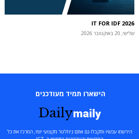
IT FOR IDF 2026
שלישי, 20 באוקטובר 2026
הישארו תמיד מעודכנים
Daily
maily
הירשמו עכשיו ותקבלו גם אתם ניוזלטר מקצועי יומי, המרכז את כל