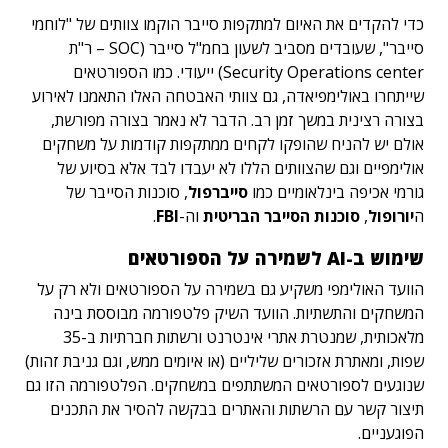
כדי להקדים את האיום למתקפות סייבר הוקמו צוותים של "לוחמי
סייבר", שעובדים מסביב לשעון בחמ"ל סייבר (SOC – ר"ת
Security Operations center) ייעודי. כמו הספורטאים
שייתחרו באולימפיאדה, גם צוותי האבטחה האלו התאמנו לאירוע
בצורה רצינית במשך זמן רב. הדבר לא נאמר בצורה מפורשת,
אולם יש להניח שהופקו לקחים ממתקפות קודמות על משחקים
אולימפיים וגם שהצוותים הללו לא יעבדו לבד אלא בסיוע של
גורמי אכיפה בינלאומיים כמו
סייברפול
, סוכנות הסייבר של
ה
יורופול
,
סוכנות הסייבר הבריטית
וה-
FBI
.
שימוש ב-AI לשמירה על הספורטאים
הוועד האולימפי משקיע גם בשמירה על הספורטאים ולא רק על
המשחקים והתשתיות. הוועד השיק פלטפורמה מבוססת בינה
מלאכותית, שמנטרת אתרי אינטרנט ורשתות חברתיות ב-35
שפות, ומאתרת אזכורים שליליים (או איומים ממש, וגם גניבת זהות)
שנוגעים לספורטאים המשתתפים במשחקים. הפלטפורמה הזו גם
תיצור קשר עם הרשתות והאתרים בבקשה להסיר את התכנים
הפוגעניים.