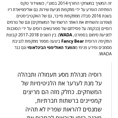
זה המשיך במשחקי החורף 2014 בסוצ'י, כששידור טקס
הפתיחה הופרע על ידי מתקפות מניעת שירות. גם אולימפיאדת ריו
בשנת 2016 סבלה ממתקפות סייבר, גם של האקטיביסטים
(שפרצו והשחיתו את האתר הרשמי של המשחקים) וגם של גורמים
רוסיים (כנקמה על פסילתם של ספורטאים רוסים על ידי הסוכנות
למניעת סימום בספורט,
WADA
). בין השנים 2017-2018 קבוצת
התקיפה הרוסית
Fancy Bear
ביצעה מספר מתקפות לגניבת
מסמכים ומידע פנימי מ
הוועד האולימפי הבינלאומי
וגם נגד
WADA.
רוסיה מנהלת מסע תעמולה ותבהלה
על מנת לערער את הלגיטימיות של
המשחקים. כחלק מזה הם מריצים
קמפיינים ברשתות חברתיות,
שמנסים להראות שפריז לא תהיה
מוכנה בזמן וקוראים להחרים את