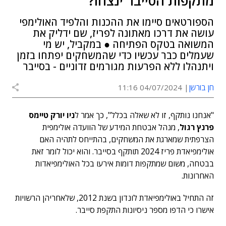
מתקפות הסייבר ינצחו?
הספורטאים סיימו את ההכנות והלפיד האולימפי
עושה את דרכו מאתונה לפריז, שם ידליק את
המשואה בטקס הפתיחה ● במקביל, יש מי
שעמלים כבר עכשיו כדי שהמשחקים יפתחו בזמן
ויתנהלו ללא הפרעות מגורמים זדוניים - בסייבר
חן בורשן
04/07/2024 11:16
"אנחנו נותקף, זו לא שאלה בכלל", כך אמר ל
ניו יורק טיימס
פרנץ רגול
, מנהל אבטחת המידע של הוועדה אולימפית
הצרפתית שמארגת את המשחקים, בהתייחס לתהיה האם
אולימפיאדת פריז 2024 תותקף בסייבר. והוא יכול לומר זאת
בבטחה, משום שמתקפות דומות אירעו בכל האולימפיאדות
האחרונות.
זה התחיל באולימפיאדת לונדון בשנת 2012, שלאחריהן הרשויות
אישרו כי הדפו מספר ניסיונות התקפת סייבר.