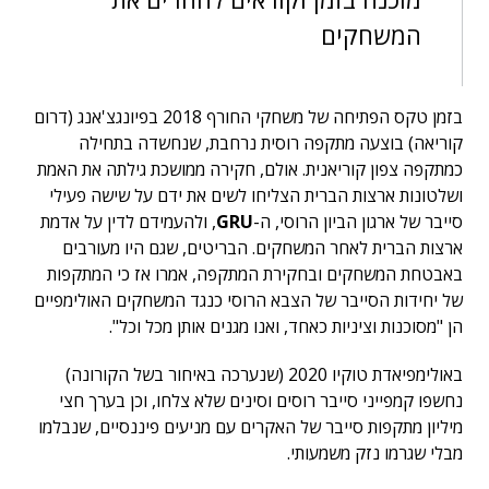
המשחקים
בזמן טקס הפתיחה של משחקי החורף 2018 בפיונגצ'אנג (דרום
קוריאה) בוצעה מתקפה רוסית נרחבת, שנחשדה בתחילה
כמתקפה צפון קוריאנית. אולם, חקירה ממושכת גילתה את האמת
ושלטונות ארצות הברית הצליחו לשים את ידם על שישה פעילי
סייבר של ארגון הביון הרוסי, ה-
GRU
, ולהעמידם לדין על אדמת
ארצות הברית לאחר המשחקים. הבריטים, שגם היו מעורבים
באבטחת המשחקים ובחקירת המתקפה, אמרו אז כי המתקפות
של יחידות הסייבר של הצבא הרוסי כנגד המשחקים האולימפיים
הן "מסוכנות וציניות כאחד, ואנו מגנים אותן מכל וכל".
באולימפיאדת טוקיו 2020 (שנערכה באיחור בשל הקורונה)
נחשפו קמפייני סייבר רוסים וסינים שלא צלחו, וכן בערך חצי
מיליון מתקפות סייבר של האקרים עם מניעים פיננסיים, שנבלמו
מבלי שגרמו נזק משמעותי.