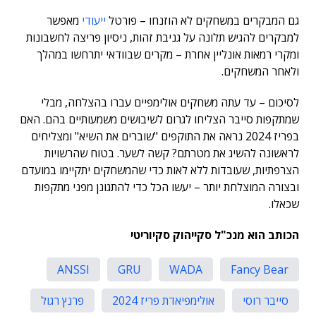
גם המבקרים במשחקים לא הוזנחו – פורטל
ייעודי
מאפשר
למבקרים להגיש תלונה על גניבת זהות, ניסיון פריצה לחשבונות
ומקרי רמאות אונליין אחרת – מקרים שבוודאי יתרחשו במהלך
ולאחר המשחקים.
לסיכום – עד עתה משחקים אולימפיים עברו בהצלחה, מבלי
שמתקפות סייבר הצליחו לגרום לשיבושים משמעותיים בהם. האם
בפריז 2024 נראה את התוקפים "שוברים את השיא" ומצליחים
לראשונה להשיג את מטרתם? קשה לשער. בטוח שהרשויות
הצרפתיות, שעובדות ללא לאות כדי שהמשחקים יתקיימו במועדם
ובצורה המוצלחת יותר – יעשו הכל כדי להתגונן מפני מתקפות
שכאלו.
הכותב הוא מנכ"ל סקייהוק סקיוריטי
ANSSI
GRU
WADA
Fancy Bear
סייבר רוסי
אולימפיאדת פריז 2024
פרנץ רגול