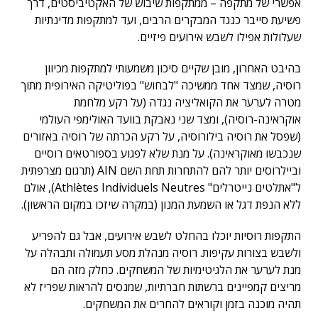
אפשרי של מתקפה – ממתקפות שיבוש של האקטיביסטים, דרך
פשיעת סייבר כנגד המבקרים הרבים, ועד למתקפות מדינתיות
שעלולות אפילו לשבש אירועים פיזיים.
בהיבט האחרון, מובן שקיים סיכון משמעותי למתקפות מכיוון
רוסיה, שמצד אחד ממשיכה "לבחוש" בפוליטיקה האירופית מתוך
מטרה לערער את הקואליציה נגדה (על רקע מלחמת
אוקראינה-רוסיה), ומצד שני נאבקת בוועד האולימפי העולמי
(שפסל את רוסיה בילורוסיה, על רקע הכרתה של רוסיה באזורים
שנכבשו מאוקראינה). על מנת שלא לפגוע בספורטאים רוסיים
וביילרוסים יותר להם להתחרות תחת השם AIN (תרגום מצרפתית
ל"אתלטים נייטרלים" Athlètes Individuels Neutres), אולם
ללא הנפת דגל או השמעת המנון (במקרה שיזכו במקום הראשון).
התקפות רוסיות יוכלו בהחלט לשבש אירועים, אבל גם להפריע
ולשבש בצורות עקיפות. רוסיה מנהלת מסע תעמולה ותבהלה על
מנת לערער את הלגיטימיות של המשחקים. כחלק מזה הם
מריצים קמפיינים ברשתות חברתיות, שמנסים להראות שפריז לא
תהיה מוכנה בזמן וקוראים להחרים את המשחקים.