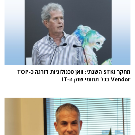
מחקר STKI השנתי: וואן טכנולוגיות דורגה כ-TOP
Vendor בכל תחומי שוק ה-IT