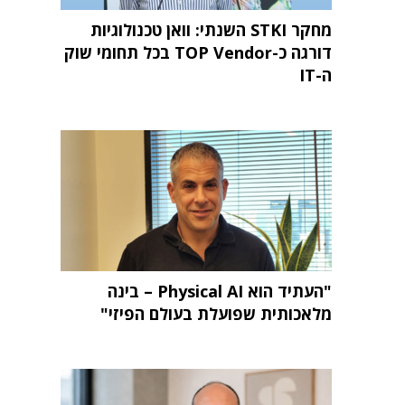
מחקר STKI השנתי: וואן טכנולוגיות
דורגה כ-TOP Vendor בכל תחומי שוק
ה-IT
"העתיד הוא Physical AI – בינה
מלאכותית שפועלת בעולם הפיזי"