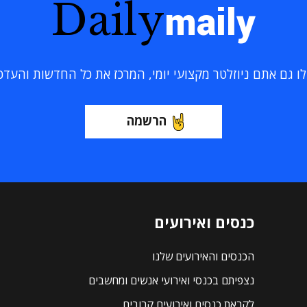
Daily
maily
 גם אתם ניוזלטר מקצועי יומי, המרכז את כל החדשות והעדכוני
הרשמה
כנסים ואירועים
הכנסים והאירועים שלנו
נצפיתם בכנסי ואירועי אנשים ומחשבים
לקראת כנסים ואירועים קרובים