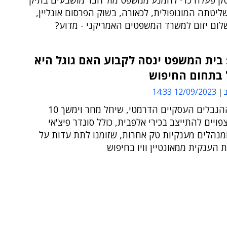
ק פעלה כדי להמנע ממשפט מול חבר מושבעים בתיק
יטתה המונופולית, לכאורה, בשוק הפרסום אונליין,
לום יזום למשרד המשפטים האמריקני - מדוע?
בית המשפט ינסה לקבוע האם גוגל היא
 בתחום החיפוש
ב
12/09/2023 14:33
במשפט ההגבלים העסקיים הדרמטי, שיחל מחר וימשך 10
פויים להתייצב בכירי אלפבית, כולל סונדר פיצ'אי
מנהלים מענקיות טק אחרות, שזומנו לתת עדות על
ת הענקית ממאונטיין וויו בחיפוש