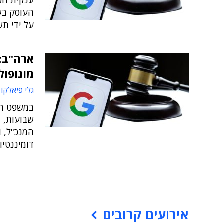
ענקית הט
העוסק בשל
על ידי תש
ארה"ב: 
מונופול
גלי פיאלקו
שבועות, צ
המנכ"ל, ו
דומיננטיו
אירועים קרובים