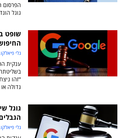
הפרסום ה
גוגל הוגד
שופט בא
החיפוש
גלי פיאלקו
ענקית הט
בשליטתה ב
"זהו ניצח
גדולה או 
הגבלים
גלי פיאלקו