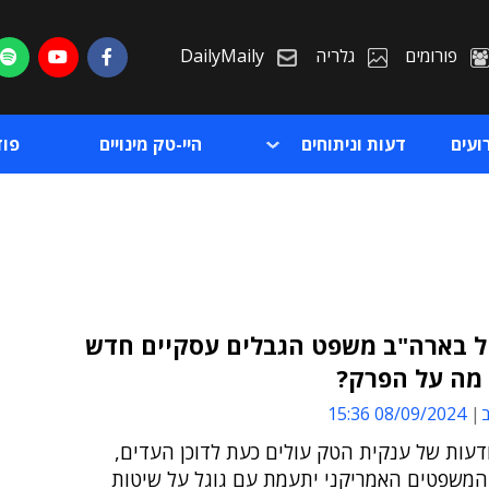
פורומים
גלריה
DailyMaily
ועים
דעות וניתוחים
היי-טק מינויים
פו
ל בארה"ב משפט הגבלים עסקיים חדש
 מה על הפרק?
ת
ב
08/09/2024 15:36
ת
דעות של ענקית הטק עולים כעת לדוכן העדים,
משפטים האמריקני יתעמת עם גוגל על ​​שיטות