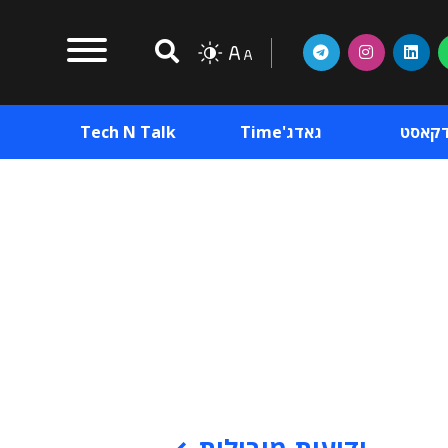
דקאסט
גאדג'Time
Tech N Talk
וכן פרסומי
תוכן פרסומי
וכן פרסומי