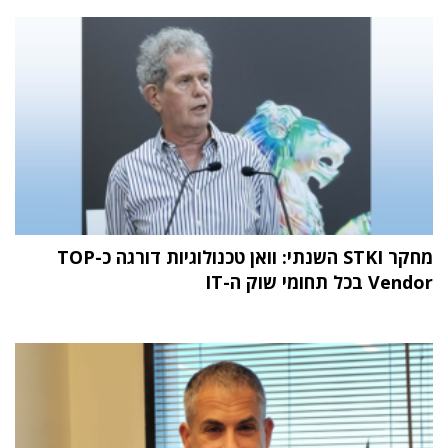
מחקר STKI השנתי: וואן טכנולוגיות דורגה כ-TOP
Vendor בכל תחומי שוק ה-IT