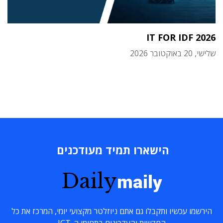
IT FOR IDF 2026
שלישי, 20 באוקטובר 2026
הישארו תמיד מעודכנים
Daily
maily
הירשמו עכשיו ותקבלו גם אתם ניוזלטר מקצועי יומי, המרכז את כל